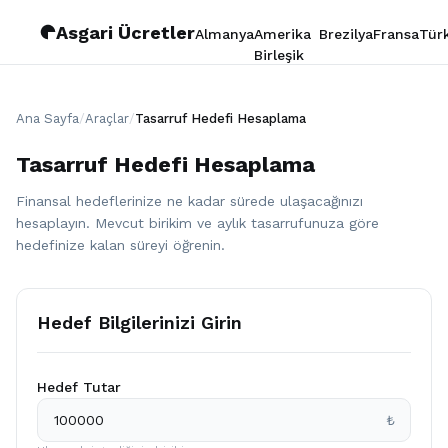
Asgari Ücretler
Almanya
Amerika
Brezilya
Fransa
Tür
Birleşik
Devletleri
Ana Sayfa
/
Araçlar
/
Tasarruf Hedefi Hesaplama
Tasarruf Hedefi Hesaplama
Finansal hedeflerinize ne kadar sürede ulaşacağınızı
hesaplayın. Mevcut birikim ve aylık tasarrufunuza göre
hedefinize kalan süreyi öğrenin.
Hedef Bilgilerinizi Girin
Hedef Tutar
₺