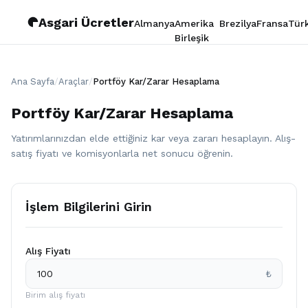
Asgari Ücretler
Almanya
Amerika
Brezilya
Fransa
Tür
Birleşik
Devletleri
Ana Sayfa
/
Araçlar
/
Portföy Kar/Zarar Hesaplama
Portföy Kar/Zarar Hesaplama
Yatırımlarınızdan elde ettiğiniz kar veya zararı hesaplayın. Alış-
satış fiyatı ve komisyonlarla net sonucu öğrenin.
İşlem Bilgilerini Girin
Alış Fiyatı
₺
Birim alış fiyatı