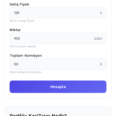
Satış Fiyatı
₺
Birim satış fiyatı
Miktar
adet
Alım/satım adedi
Toplam Komisyon
₺
Alış+satış komisyonu
Hesapla
Portföy Kar/Zarar Nedir?