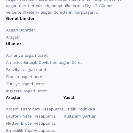
asgari ücretler yüksek, hangi ülkelerde düşük? Güncel
verilerle ülkelerin asgari ücretlerini karşılaştırın.
Genel Linkler
Asgari Ücretler
Araçlar
Ülkeler
Almanya asgari ücret
Amerika Birleşik Devletleri asgari ücret
Brezilya asgari ücret
Fransa asgari ücret
Türkiye asgari ücret
İngiltere asgari ücret
Araçlar
Yasal
Kıdem Tazminatı Hesaplama
Gizlilik Politikası
Brütten Nete Hesaplama
Kullanım Şartları
Netten Brüte Hesaplama
Emeklilik Yaşı Hesaplama