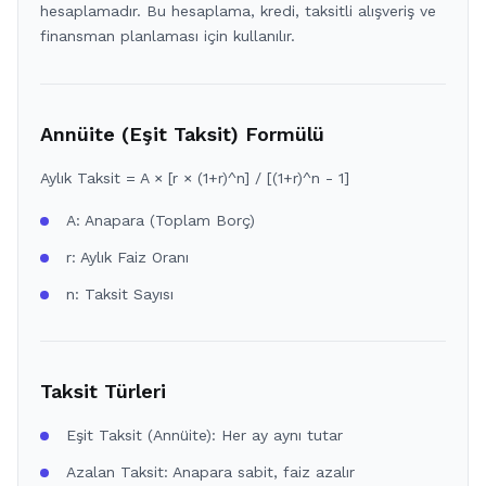
hesaplamadır. Bu hesaplama, kredi, taksitli alışveriş ve
finansman planlaması için kullanılır.
Annüite (Eşit Taksit) Formülü
Aylık Taksit = A × [r × (1+r)^n] / [(1+r)^n - 1]
A: Anapara (Toplam Borç)
r: Aylık Faiz Oranı
n: Taksit Sayısı
Taksit Türleri
Eşit Taksit (Annüite): Her ay aynı tutar
Azalan Taksit: Anapara sabit, faiz azalır