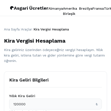
Asgari Ücretler
Almanya
Amerika
Brezilya
Fransa
Tür
Birleşik
Devletleri
Ana Sayfa
/
Araçlar
/
Kira Vergisi Hesaplama
Kira Vergisi Hesaplama
Kira geliriniz üzerinden ödeyeceğiniz vergiyi hesaplayın. Yıllık
kira geliri, istisna tutarı ve gider yöntemine göre vergi tutarını
öğrenin.
Kira Geliri Bilgileri
Yıllık Kira Geliri
₺