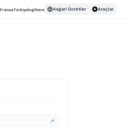
Asgari Ücretler
Araçlar
Fransa
Türkiye
İngiltere
yıl