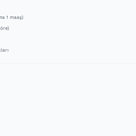
ına 1 maaş)
göre)
ları