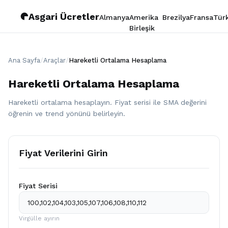
Asgari Ücretler
Almanya
Amerika
Brezilya
Fransa
Tür
Birleşik
Devletleri
Ana Sayfa
/
Araçlar
/
Hareketli Ortalama Hesaplama
Hareketli Ortalama Hesaplama
Hareketli ortalama hesaplayın. Fiyat serisi ile SMA değerini
öğrenin ve trend yönünü belirleyin.
Fiyat Verilerini Girin
Fiyat Serisi
Virgülle ayırın